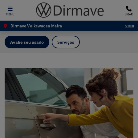
MENU
LIGAR
Dirmave Volkswagen Mafra
Alterar
Avalie seu usado
Serviços