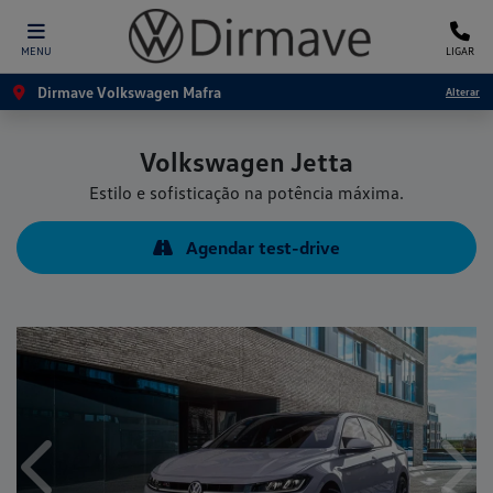
MENU
LIGAR
Dirmave Volkswagen Mafra
Alterar
Volkswagen
Jetta
Estilo e sofisticação na potência máxima.
Agendar test-drive
Anterior
Próx