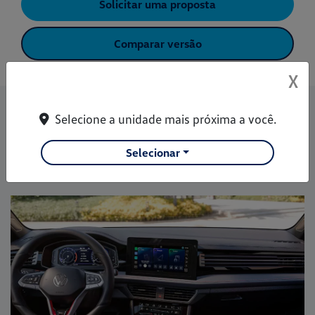
Solicitar uma proposta
Comparar versão
X
Informações sobre Jetta
Selecione a unidade mais próxima a você.
Conectividade
Performance
Design
Seg
Selecionar