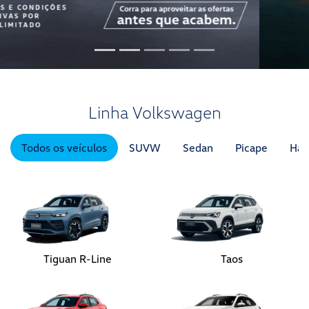
Ver texto legal
Linha Volkswagen
Todos os veículos
SUVW
Sedan
Picape
Hat
Tiguan R-Line
Taos