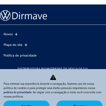
Novos
Mapa do site
Política de privacidade
DISTRIBUIDORA RIOMAFRENSE DE VEICULOS S/A
CNPJ: 85.131.704/0001-56
Para otimizar sua experiência durante a navegação, fazemos uso de nossa
política de cookies e para proteger seus dados pessoais respeitamos nossa
política de privacidade
. Ao seguir com a navegação e visita você concorda com
No trânsito, enxergar o outro salva vidas.
nossas políticas.
Aceitar
Recusar