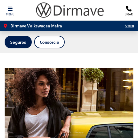
MENU
LIGAR
Dirmave Volkswagen Mafra
Alterar
Seguros
Consórcio