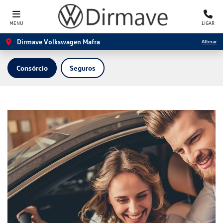
MENU
LIGAR
Dirmave Volkswagen Mafra
Alterar
Consórcio
Seguros