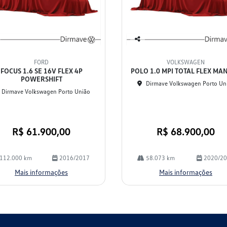
Co
mp
FORD
VOLKSWAGEN
arti
FOCUS 1.6 SE 16V FLEX 4P
POLO 1.0 MPI TOTAL FLEX MA
lhe
POWERSHIFT
Dirmave Volkswagen Porto Un
Dirmave Volkswagen Porto União
R$ 61.900,00
R$ 68.900,00
112.000 km
2016/2017
58.073 km
2020/2
Mais informações
Mais informações