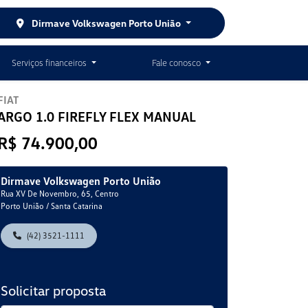
Dirmave Volkswagen Porto União
Serviços financeiros
Fale conosco
FIAT
ARGO 1.0 FIREFLY FLEX MANUAL
R$ 74.900,00
Dirmave Volkswagen Porto União
Rua XV De Novembro, 65, Centro
Porto União / Santa Catarina
(42) 3521-1111
Solicitar proposta