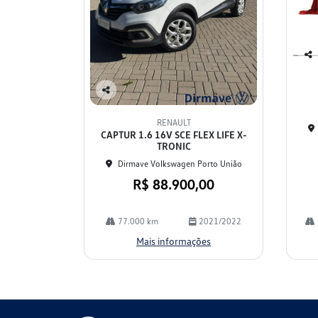
Co
mp
arti
Co
lhe
mp
RENAULT
arti
CAPTUR 1.6 16V SCE FLEX LIFE X-
lhe
TRONIC
Dirmave Volkswagen Porto União
R$ 88.900,00
77.000 km
2021/2022
Mais informações