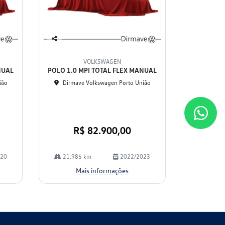
Co
mp
VOLKSWAGEN
arti
NUAL
POLO 1.0 MPI TOTAL FLEX MANUAL
lhe
ião
Dirmave Volkswagen Porto União
R$ 82.900,00
020
21.985 km
2022/2023
Mais informações