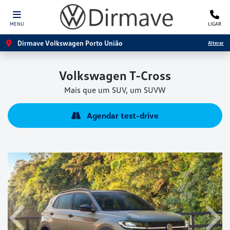
MENU
LIGAR
Dirmave Volkswagen Porto União
Alterar
Volkswagen
T-Cross
Mais que um SUV, um SUVW
Agendar test-drive
Anterior
Próx