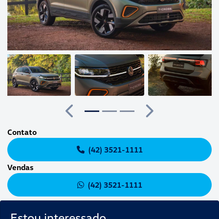
Anterior
Próximo
Contato
(42) 3521-1111
Vendas
(42) 3521-1111
Estou interessado