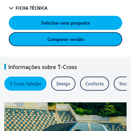
FICHA TÉCNICA
Solicitar uma proposta
Comparar versão
Informações sobre T-Cross
T-Cross Seleção
Design
Conforto
Tecno