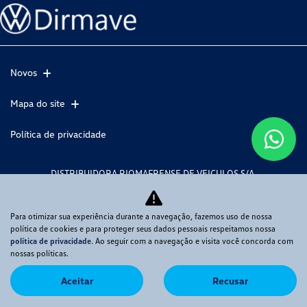
Novos
Mapa do site
Política de privacidade
DISTRIBUIDORA RIOMAFRENSE DE VEICULOS S/A
CNPJ: 85.131.704/0004-07
Para otimizar sua experiência durante a navegação, fazemos uso de nossa
política de cookies e para proteger seus dados pessoais respeitamos nossa
política de privacidade
. Ao seguir com a navegação e visita você concorda com
No trânsito, enxergar o outro salva vidas.
nossas políticas.
Aceitar
Recusar
Desenvolvido pela DEALERSPACE ® Direitos Reservados.